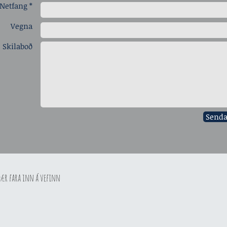
Netfang *
Vegna
Skilaboð
Send
þær fara inn á vefinn