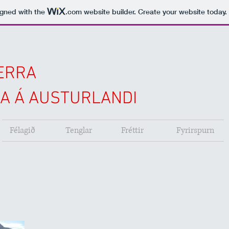
igned with the
.com
website builder. Create your website today.
ERRA
A Á AUSTURLANDI
Félagið
Tenglar
Fréttir
Fyrirspurn