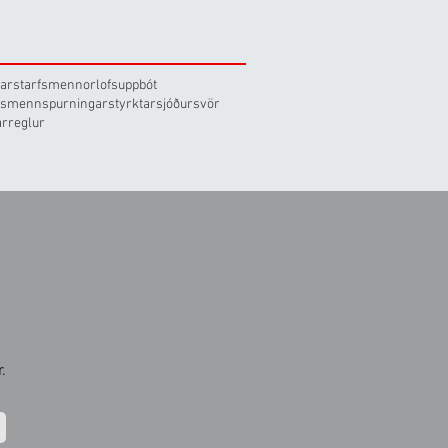
arstarfsmenn
orlofsuppbót
rfsmenn
spurningar
styrktarsjóður
svör
arreglur
.