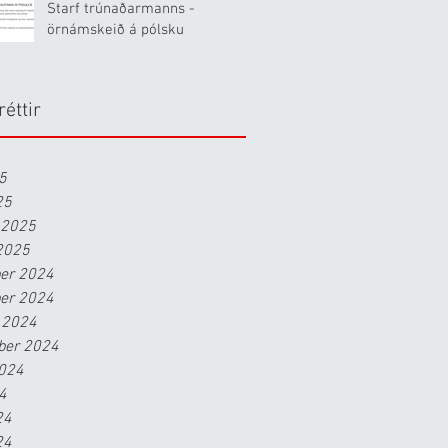
Starf trúnaðarmanns -
örnámskeið á pólsku
réttir
25
25
 2025
2025
er 2024
er 2024
 2024
ber 2024
2024
24
24
24