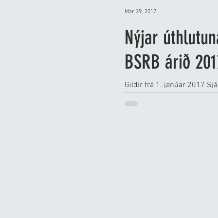
Mar 29, 2017
Nýjar úthlutun
BSRB árið 201
Gildir frá 1. janúar 2017 Sj