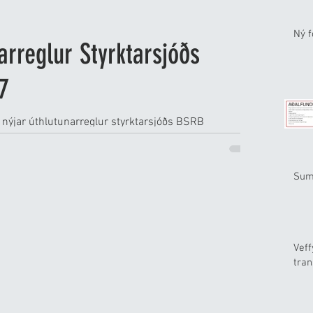
Ný 
arreglur Styrktarsjóðs
7
á nýjar úthlutunarreglur styrktarsjóðs BSRB
Suma
Veff
tran