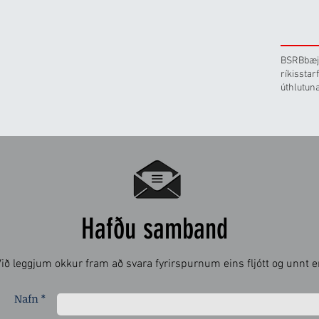
BSRB
bæj
ríkissta
úthlutun
Hafðu samband
ið leggjum okkur fram að svara fyrirspurnum eins fljótt og unnt er
Nafn *