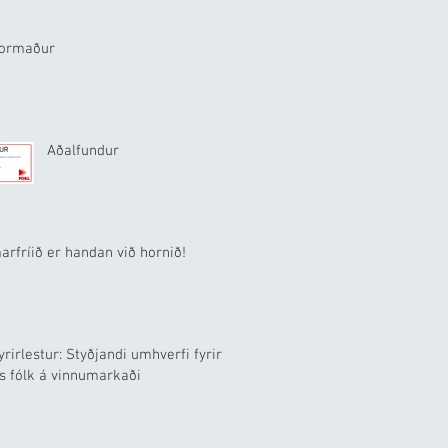
formaður
Aðalfundur
rfríið er handan við hornið!
yrirlestur: Styðjandi umhverfi fyrir
s fólk á vinnumarkaði