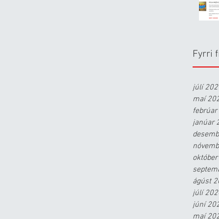
Fyrri f
júlí 20
maí 20
febrúar
janúar 
desemb
nóvemb
október
septem
ágúst 
júlí 20
júní 20
maí 20