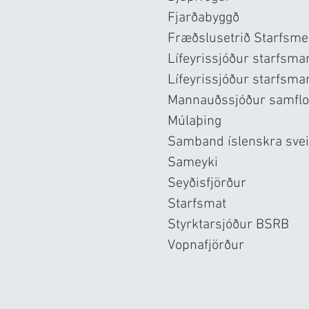
Fjarðabyggð
Fræðslusetrið Starfsme
Lífeyrissjóður starfsma
Lífeyrissjóður starfsma
Mannauðssjóður samflo
Múlaþing
Samband íslenskra svei
Sameyki
Seyðisfjörður
Starfsmat
Styrktarsjóður BSRB
Vopnafjörður