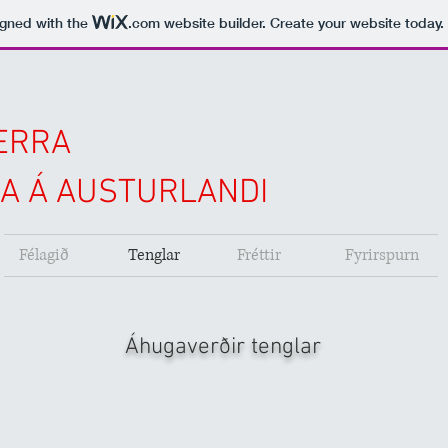
igned with the
.com
website builder. Create your website today.
ERRA
A Á AUSTURLANDI
Félagið
Tenglar
Fréttir
Fyrirspurn
Áhugaverðir tenglar