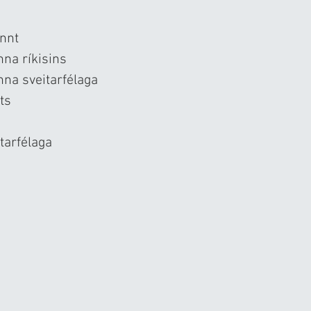
nnt
nna ríkisins
nna sveitarfélaga
ts
tarfélaga