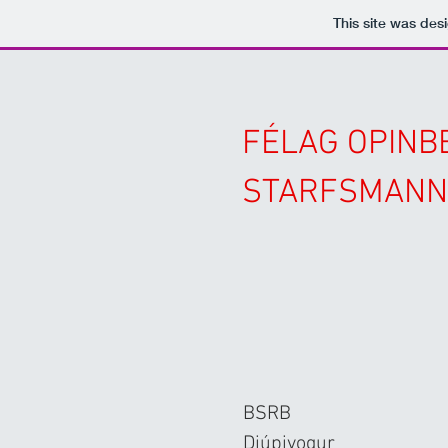
This site was des
FÉLAG OPINB
STARFSMANN
BSRB
Djúpivogur