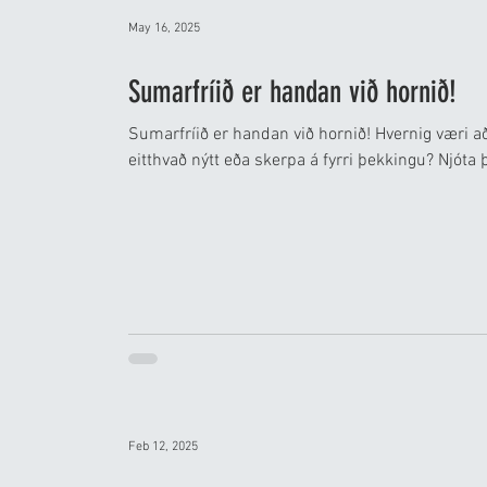
May 16, 2025
Sumarfríið er handan við hornið!
Sumarfríið er handan við hornið! Hvernig væri a
eitthvað nýtt eða skerpa á fyrri þekkingu? Njóta 
Feb 12, 2025