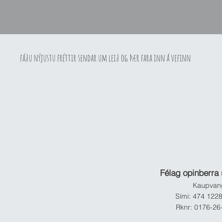
fáðu nýjustu fréttir sendar um leið og þær fara inn á vefinn
Félag opinberra
Kaupvang
Sími: 474 1228
Rknr: 0176-26