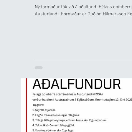
Ný formaður tók við á aðalfundi Félags opinber
Austurlandi. Formaður er Guðjón Hilmarsson Eg