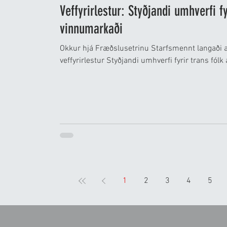
Veffyrirlestur: Styðjandi umhverfi fy
vinnumarkaði
Okkur hjá Fræðslusetrinu Starfsmennt langaði a
veffyrirlestur Styðjandi umhverfi fyrir trans fólk
1
2
3
4
5